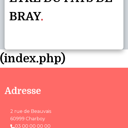
BRAY
(index.php)
Adresse
2 rue de Beauvais
60999 Charboy
03 00 00 00 00