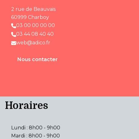
2 rue de Beauvais
60999 Charboy
03 00 00 00 00
03 44 08 40 40
web@adico.fr
Nous contacter
Horaires
Lundi : 8h00 - 9h00
Mardi : 8h00 - 9h00