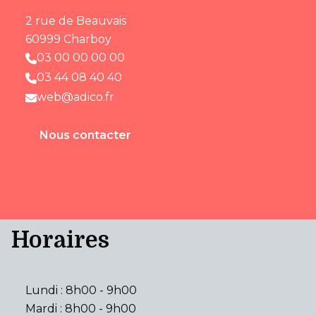
2 rue de Beauvais
60999 Charboy
03 00 00 00 00
03 44 08 40 40
web@adico.fr
Nous contacter
Horaires
Lundi : 8h00 - 9h00
Mardi : 8h00 - 9h00